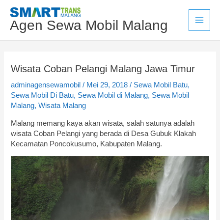
Lewati
Main
ke
Agen Sewa Mobil Malang
konten
Men
Wisata
Wisata Coban Pelangi Malang Jawa Timur
Coban
adminagensewamobil
/
Mei 29, 2018
/
Sewa Mobil Batu
,
Pelangi
Sewa Mobil Di Batu
,
Sewa Mobil di Malang
,
Sewa Mobil
Malang
Malang
,
Wisata Malang
Jawa
Timur
Malang memang kaya akan wisata, salah satunya adalah
wisata Coban Pelangi yang berada di Desa Gubuk Klakah
Kecamatan Poncokusumo, Kabupaten Malang.